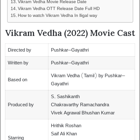
Vikram Vedha Movie Release Date
Vikram Vedha OTT Release Date Full HD
How to watch Vikram Vedha In lligal way
Vikram Vedha (2022) Movie Cast
Directed by
Pushkar–Gayathri
Written by
Pushkar–Gayathri
Vikram Vedha (Tamil) by Pushkar–
Based on
Gayathri
S. Sashikanth
Produced by
Chakravarthy Ramachandra
Vivek Agrawal Bhushan Kumar
Hrithik Roshan
Saif Ali Khan
Starring