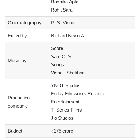
Radhika Apte
Rohit Saraf
Cinematography
P. S. Vinod
Edited by
Richard Kevin A.
Score:
Sam C. S.
Music by
Songs:
Vishal–Shekhar
YNOT Studios
Friday Filmworks Reliance
Production
Entertainment
companie
T-Series Films
Jio Studios
Budget
₹175 crore