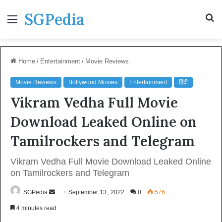
SGPedia
Menu
S
fo
Home
/
Entertainment
/
Movie Reviews
Movie Reviews
Bollywood Movies
Entertainment
हिंदी
Vikram Vedha Full Movie
Download Leaked Online on
Tamilrockers and Telegram
Vikram Vedha Full Movie Download Leaked Online
on Tamilrockers and Telegram
Send
SGPedia
September 13, 2022
0
576
an
4 minutes read
email