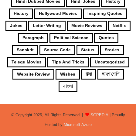
Hindi Dubbed Movies
Hindi Jokes
History
History
Hollywood Movies
Inspiring Quotes
Jokes
Letter Writing
Movie Reviews
Netflix
Paragraph
Political Science
Quotes
Sanskrit
Source Code
Status
Stories
Telegu Movies
Tips And Tricks
Uncategorized
Website Review
Wishes
हिंदी
দ্বাদশ শ্রেণি
বাংলা
© Copyright 2026, All Rights Reserved |
SGPEDIA
| Proudly
Hosted by
Microsoft Azure