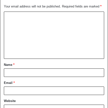
Your email address will not be published.
Required fields are marked
*
C
o
m
m
e
n
t
Name
*
*
Email
*
Website