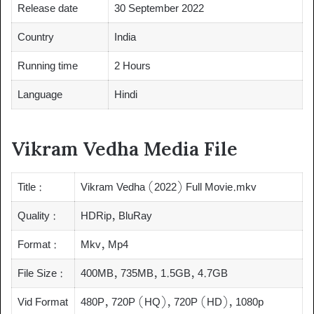
Release date
30 September 2022
Country
India
Running time
2 Hours
Language
Hindi
Vikram Vedha Media File
Title :
Vikram Vedha (2022) Full Movie.mkv
Quality :
HDRip, BluRay
Format :
Mkv, Mp4
File Size :
400MB, 735MB, 1.5GB, 4.7GB
Vid Format
480P, 720P (HQ), 720P (HD), 1080p