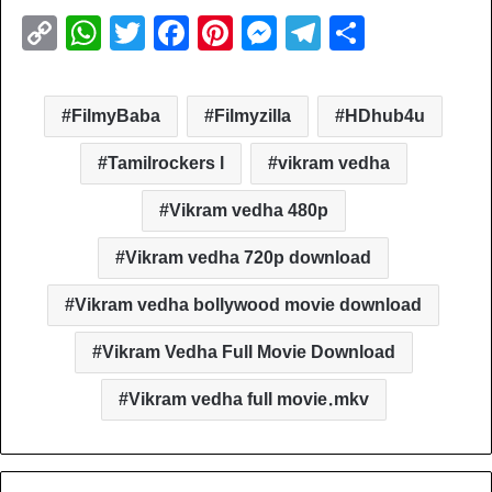
C
W
T
F
Pi
M
T
S
o
h
wi
a
nt
e
el
h
p
at
tt
c
er
ss
e
ar
FilmyBaba
Filmyzilla
HDhub4u
y
s
er
e
e
e
gr
e
Li
A
b
st
n
a
Tamilrockers l
vikram vedha
n
p
o
g
m
Vikram vedha 480p
k
p
o
er
Vikram vedha 720p download
k
Vikram vedha bollywood movie download
Vikram Vedha Full Movie Download
Vikram vedha full movie.mkv