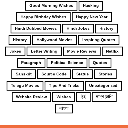
Good Morning Wishes
Hacking
Happy Birthday Wishes
Happy New Year
Hindi Dubbed Movies
Hindi Jokes
History
History
Hollywood Movies
Inspiring Quotes
Jokes
Letter Writing
Movie Reviews
Netflix
Paragraph
Political Science
Quotes
Sanskrit
Source Code
Status
Stories
Telegu Movies
Tips And Tricks
Uncategorized
Website Review
Wishes
हिंदी
দ্বাদশ শ্রেণি
বাংলা