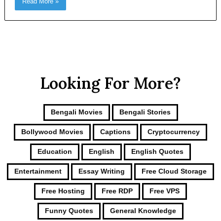
Read More »
Looking For More?
Bengali Movies
Bengali Stories
Bollywood Movies
Captions
Cryptocurrency
Education
English
English Quotes
Entertainment
Essay Writing
Free Cloud Storage
Free Hosting
Free RDP
Free VPS
Funny Quotes
General Knowledge