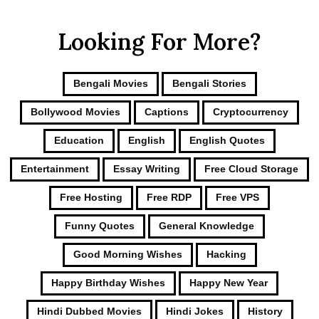
Looking For More?
Bengali Movies
Bengali Stories
Bollywood Movies
Captions
Cryptocurrency
Education
English
English Quotes
Entertainment
Essay Writing
Free Cloud Storage
Free Hosting
Free RDP
Free VPS
Funny Quotes
General Knowledge
Good Morning Wishes
Hacking
Happy Birthday Wishes
Happy New Year
Hindi Dubbed Movies
Hindi Jokes
History