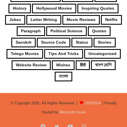
History
Hollywood Movies
Inspiring Quotes
Jokes
Letter Writing
Movie Reviews
Netflix
Paragraph
Political Science
Quotes
Sanskrit
Source Code
Status
Stories
Telegu Movies
Tips And Tricks
Uncategorized
Website Review
Wishes
हिंदी
দ্বাদশ শ্রেণি
বাংলা
© Copyright 2026, All Rights Reserved |
SGPEDIA
| Proudly
Hosted by
Microsoft Azure
Facebook
Twitter
YouTube
Instagram